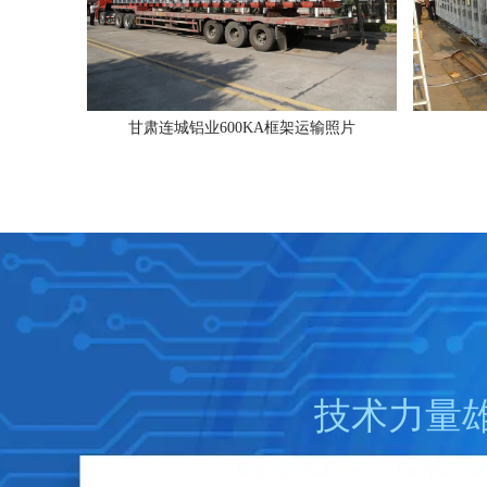
甘肃连城铝业600KA框架运输照片
技术力量