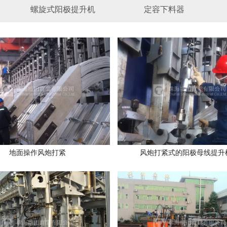
螺旋式阳极提升机
定容下料器
地面操作风炮打紧
风炮打紧式的阳极母线提升